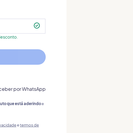
desconto.
ceber por WhatsApp
uto que está aderindo
e
ivacidade
e
termos de