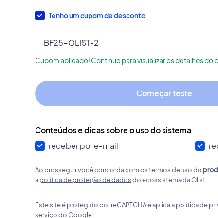
Tenho um cupom de desconto
Cupom aplicado! Continue para visualizar os detalhes do 
Começar teste
Conteúdos e dicas sobre o uso do sistema
receber por e-mail
re
Ao prosseguir você concorda com os
termos de uso
do
prod
a
política de proteção de dados
do ecossistema da Olist.
Este site é protegido por reCAPTCHA e aplica a
política de pr
serviço
do Google.