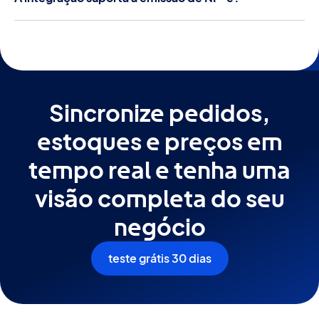
no centro de distribuição.
Sim. A emissão da Nota Fiscal Eletrônica (NF-e) é
geralmente o passo que antecede o envio do pedido
para o fulfillment, e o ERP automatiza esse processo
para a Americanas.
Sincronize pedidos,
estoques e preços em
tempo real e tenha uma
visão completa do seu
negócio
teste grátis 30 dias