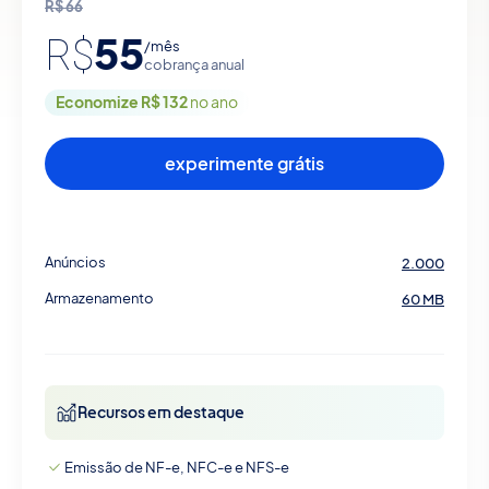
R$
66
55
R$
/mês
cobrança anual
Economize R$ 132
no ano
experimente grátis
Anúncios
2.000
Armazenamento
60 MB
Recursos em destaque
Emissão de NF-e, NFC-e e NFS-e