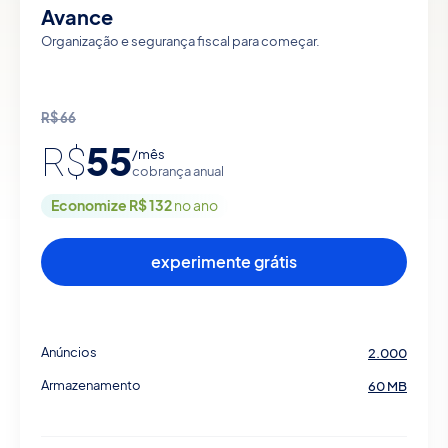
Avance
Organização e segurança fiscal para começar.
R$
66
55
R$
/mês
cobrança anual
Economize R$ 132
no ano
experimente grátis
Anúncios
2.000
Armazenamento
60 MB