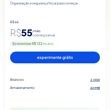
Organização e segurança fiscal para começar.
R$
66
55
R$
/mês
cobrança anual
Economize R$ 132
no ano
experimente grátis
Anúncios
2.000
Armazenamento
60 MB