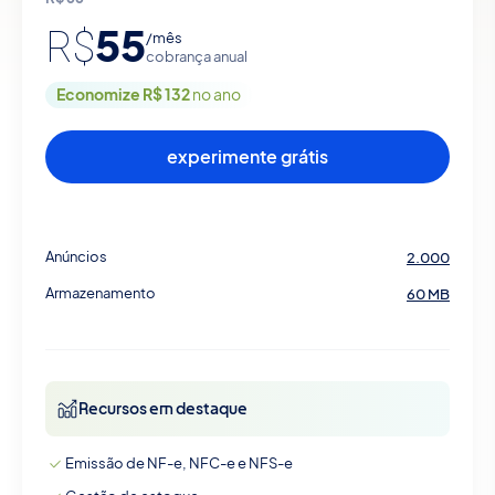
55
R$
/mês
cobrança anual
Economize R$ 132
no ano
experimente grátis
Anúncios
2.000
Armazenamento
60 MB
Recursos em destaque
Emissão de NF-e, NFC-e e NFS-e