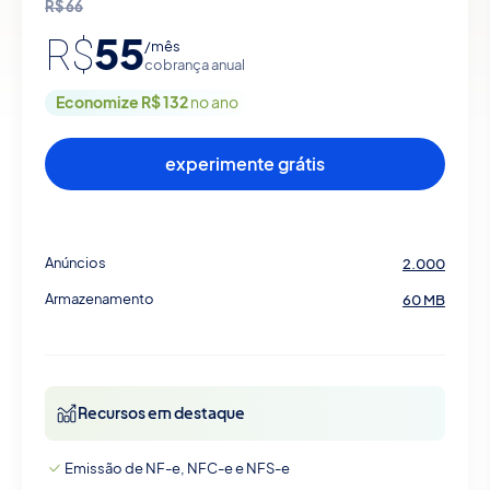
R$
66
55
R$
/mês
cobrança anual
Economize R$ 132
no ano
experimente grátis
Anúncios
2.000
Armazenamento
60 MB
Recursos em destaque
Emissão de NF-e, NFC-e e NFS-e