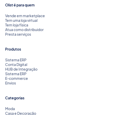
Olist é para quem
Vende em marketplace
Tem uma loja virtual
Tem loja física
Atua como distribuidor
Presta serviços
Produtos
Sistema ERP
Conta Digital
HUB de Integração
Sistema ERP
E-commerce
Envios
Categorias
Moda
Casa e Decoração