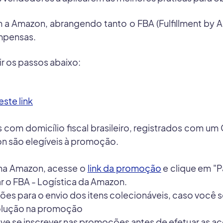
a Amazon, abrangendo tanto o FBA (Fulfillment by 
ompensas.
r os passos abaixo:
este link
 com domicílio fiscal brasileiro, registrados com um
on são elegíveis à promoção.
 na Amazon, acesse o
link da promoção
e clique em "P
ar o FBA - Logística da Amazon.
es para o envio dos itens colecionáveis, caso você se
volução na promoção
e se inscrever nas promoções antes de efetuar as aç