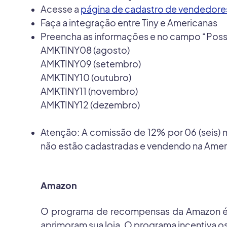
Acesse a
página de cadastro de vendedore
Faça a integração entre Tiny e Americanas
Preencha as informações e no campo “Possu
AMKTINY08 (agosto)
AMKTINY09 (setembro)
AMKTINY10 (outubro)
AMKTINY11 (novembro)
AMKTINY12 (dezembro)
Atenção: A comissão de 12% por 06 (seis) m
não estão cadastradas e vendendo na Amer
Amazon
O programa de recompensas da Amazon é u
aprimoram sua loja. O programa incentiva o