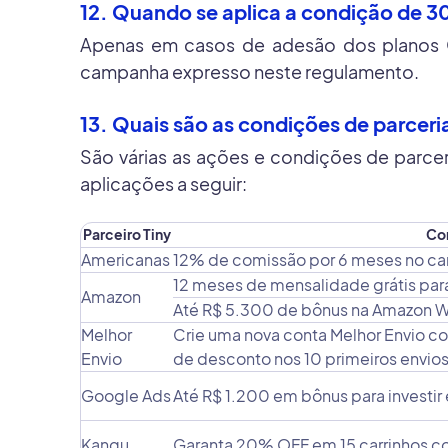
12. Quando se aplica a condição de 3
Apenas em casos de adesão dos planos Cr
campanha expresso neste regulamento.
13. Quais são as condições de parcer
São várias as ações e condições de parcer
aplicações a seguir:
Parceiro Tiny
Co
Americanas
12% de comissão por 6 meses no ca
12 meses de mensalidade grátis par
Amazon
Até R$ 5.300 de bônus na Amazon W
Melhor
Crie uma nova conta Melhor Envio 
Envio
de desconto nos 10 primeiros envios
Google Ads
Até R$ 1.200 em bônus para investi
Kangu
Garanta 20% OFF em 15 carrinhos c