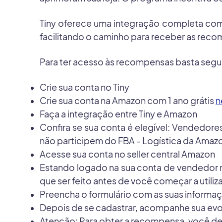
Tiny oferece uma integração completa com 
facilitando o caminho para receber as rec
Para ter acesso às recompensas basta segui
Crie sua conta no Tiny
Crie sua conta na Amazon com 1 ano grátis
n
Faça a integração entre Tiny e Amazon
Confira se sua conta é elegível: Vendedores
não participem do FBA - Logística da Amaz
Acesse sua conta no seller central Amazon
Estando logado na sua conta de vendedor
que ser feito antes de você começar a utiliz
Preencha o formulário com as suas informaçõ
Depois de se cadastrar, acompanhe sua e
Atenção: Para obter a recompensa, você dev