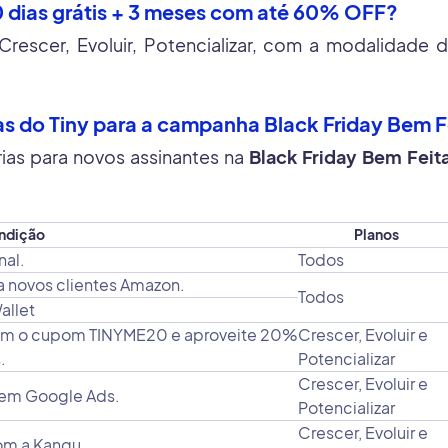
0 dias grátis + 3 meses com até 60% OFF?
escer, Evoluir, Potencializar, com a modalidade
ias do Tiny para a campanha Black Friday Bem 
ias para novos assinantes na
Black Friday Bem Feit
ndição
Planos
nal.
Todos
a novos clientes Amazon.
Todos
allet
com o cupom TINYME20 e aproveite 20%
Crescer, Evoluir e
.
Potencializar
Crescer, Evoluir e
r em Google Ads.
Potencializar
Crescer, Evoluir e
om a Kangu.