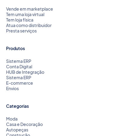
Vende em marketplace
Tem uma loja virtual
Tem loja física
Atua como distribuidor
Presta serviços
Produtos
Sistema ERP
Conta Digital
HUB de Integração
Sistema ERP
E-commerce
Envios
Categorias
Moda
Casa e Decoração
Autopeças
Construção