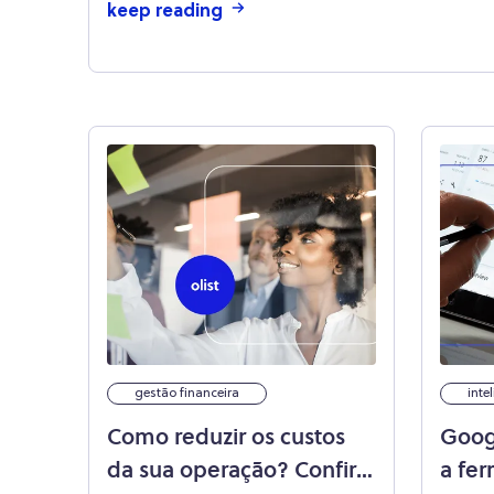
keep reading
gestão financeira
inte
Como reduzir os custos
Goog
da sua operação? Confira
a fe