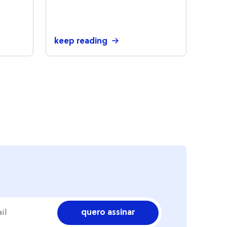
digitalização e
profissionais da Keune
keep reading
quero assinar