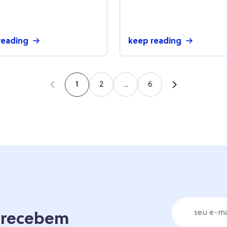
ntrar oportunidades
varejo
egócio e vender mais
022
reading
keep reading
2
...
6
1
á recebem