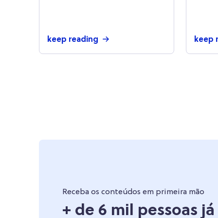
23 dicas para economizar
enco
agora
de n
em 2
keep reading
keep 
Receba os conteúdos em primeira mão
+ de 6 mil pessoas j