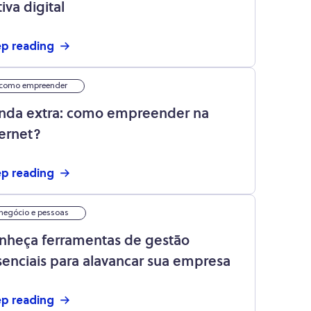
iva digital
p reading
como empreender
nda extra: como empreender na
ternet?
p reading
negócio e pessoas
nheça ferramentas de gestão
senciais para alavancar sua empresa
p reading