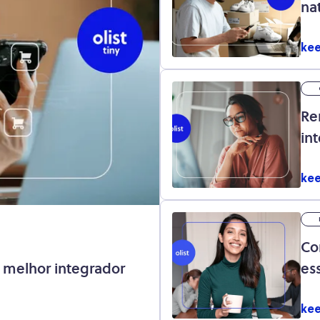
nat
kee
Re
in
kee
Co
 melhor integrador
es
kee