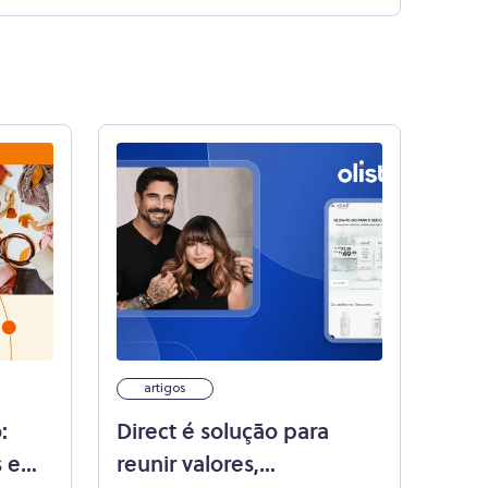
artigos
:
Direct é solução para
 e
reunir valores,