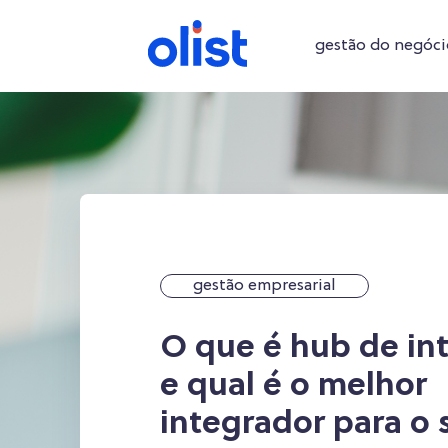
gestão do negóci
conteúdos exclusivos focados na gestão da sua e
como encontrar bons fornecedores
Automatize sua gestão com o ERP de
conteúd
gestão empresarial
O que é hub de in
e qual é o melhor
integrador para o 