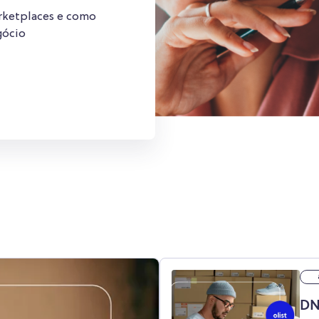
rketplaces e como
gócio
DN