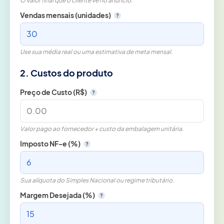
O valor final que o cliente vê no anúncio.
Vendas mensais (unidades)
?
Use sua média real ou uma estimativa de meta mensal.
2. Custos do produto
Preço de Custo (R$)
?
Valor pago ao fornecedor + custo da embalagem unitária.
Imposto NF-e (%)
?
Sua alíquota do Simples Nacional ou regime tributário.
Margem Desejada (%)
?