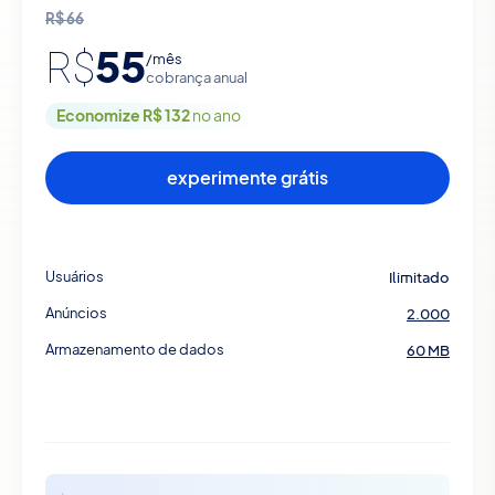
R$
66
55
R$
/mês
cobrança anual
Economize R$ 132
no ano
experimente grátis
Usuários
Ilimitado
Anúncios
2.000
Armazenamento de dados
60 MB