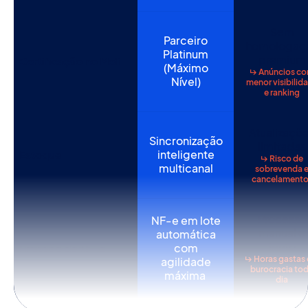
Sem
Parceiro
homologaç
Platinum
premium
Certificação no Meli
(Máximo
↳ Anúncios c
Nível)
menor visibilid
e ranking
Atualizaçõ
Sincronização
limitadas
inteligente
Estoque
↳ Risco de
multicanal
sobrevenda 
cancelamento
Processo
NF-e em lote
manual e
automática
lento
com
Emissão de NF-e
↳ Horas gastas
agilidade
burocracia to
máxima
dia