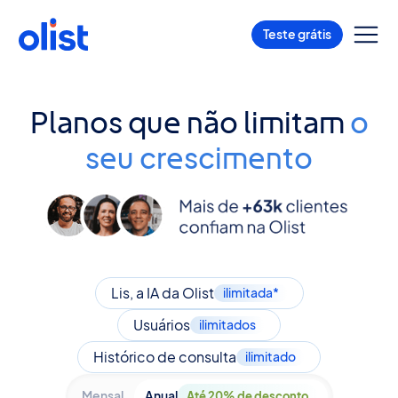
Teste grátis
Planos que não limitam
o
seu crescimento
Lis, a IA da Olist
ilimitada*
Usuários
ilimitados
Histórico de consulta
ilimitado
Mensal
Anual
Até 20% de desconto