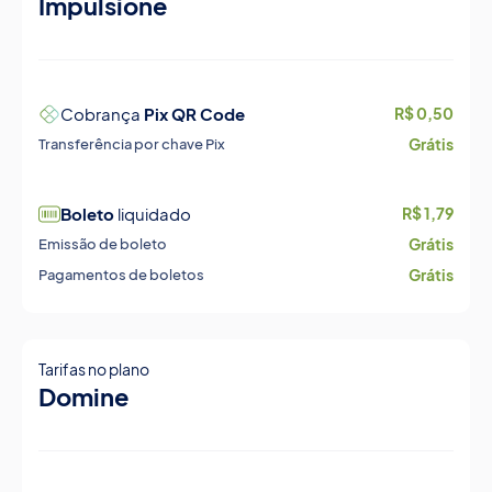
Impulsione
Cobrança
Pix QR Code
R$ 0,50
Grátis
Transferência por chave Pix
Boleto
liquidado
R$ 1,79
Grátis
Emissão de boleto
Grátis
Pagamentos de boletos
Tarifas no plano
Domine