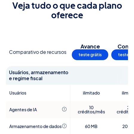
Veja tudo o que cada plano
oferece
Avance
Const
Comparativo de recursos
teste grátis
teste gr
Usuários, armazenamento
e regime fiscal
Usuários
ilimitado
ilimit
10
20 
Agentes de IA
créditos/mês
crédito
Armazenamento de dados
60 MB
200 