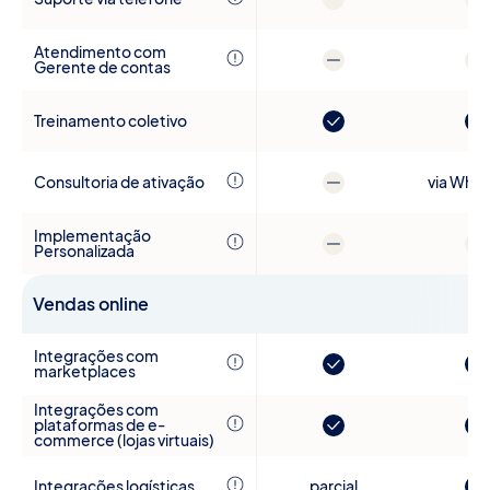
Atendimento com
Gerente de contas
Treinamento coletivo
Consultoria de ativação
via Wha
Implementação
Personalizada
Vendas online
Integrações com
marketplaces
Integrações com
plataformas de e-
commerce (lojas virtuais)
Integrações logísticas
parcial