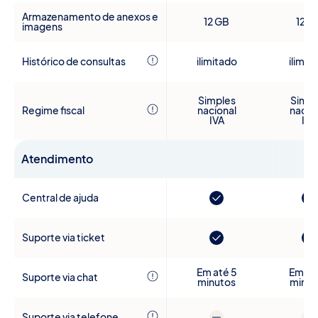
Armazenamento de anexos e
12 GB
12 G
imagens
Histórico de consultas
ilimitado
ilimit
Simples
Simpl
Regime fiscal
nacional
nacio
IVA
IVA
Atendimento
Central de ajuda
Suporte via ticket
Em até 5
Em at
Suporte via chat
minutos
minut
Suporte via telefone