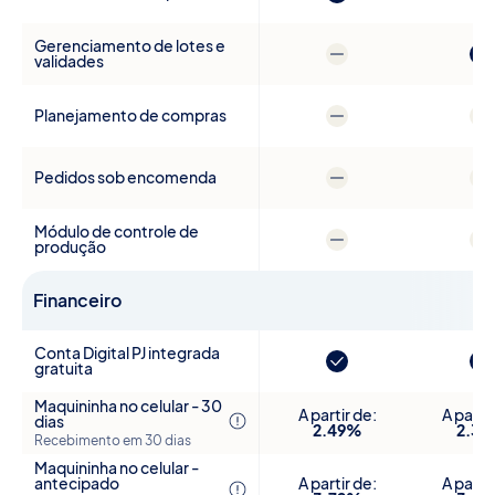
Gerenciamento de lotes e
validades
Planejamento de compras
Pedidos sob encomenda
Módulo de controle de
produção
Financeiro
Conta Digital PJ integrada
gratuita
Maquininha no celular - 30
A partir de:
A partir
dias
2.49%
2.3
Recebimento em 30 dias
Maquininha no celular -
antecipado
A partir de:
A partir