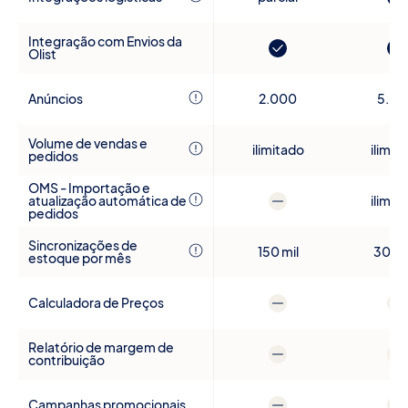
Integração com Envios da
Olist
Anúncios
2.000
5.00
Volume de vendas e
ilimitado
ilimit
pedidos
OMS - Importação e
atualização automática de
ilimit
pedidos
Sincronizações de
150 mil
300 m
estoque por mês
Calculadora de Preços
Relatório de margem de
contribuição
Campanhas promocionais