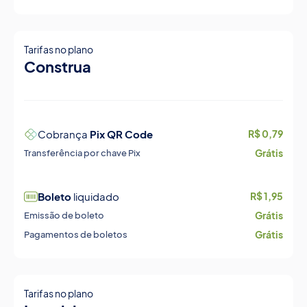
Tarifas no plano
Construa
Cobrança
Pix QR Code
R$ 0,79
Grátis
Transferência por chave Pix
Boleto
liquidado
R$ 1,95
Grátis
Emissão de boleto
Grátis
Pagamentos de boletos
Tarifas no plano