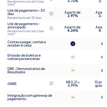
3.72%
3.6
Recebimento em até 2 dias
úteis*
Link de pagamento - 30
A partir de:
A partir
dias
2.97%
2.8
Recebimento em 30 dias
Link de pagamento -
antecipado
A partir de:
A partir
4.24%
4.1
Recebimento em até 2 dias
úteis*
Contas a pagar, contas a
receber e caixa
Emissão de boletos e
cobranças bancárias
DRE - Demonstrativo de
Resultados
R$ 0,21 +
10 prim
GNRE
6,99%
guias gr
Integração com gateway de
pagamento