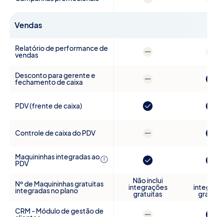
Vendas
Relatório de performance de
vendas
Desconto para gerente e
fechamento de caixa
PDV (frente de caixa)
Controle de caixa do PDV
Maquininhas integradas ao
PDV
Não inclui
1
Nº de Maquininhas gratuitas
integrações
integr
integradas no plano
gratuitas
gratu
CRM - Módulo de gestão de