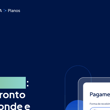
A
Planos
 Olist
:
pronto
 onde e