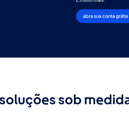
E muito mais.
abra sua conta grátis
 soluções sob medida