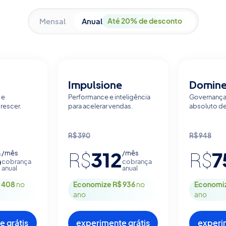
Mensal
Anual
Até 20% de desconto
Impulsione
Domin
e 
Performance e inteligência 
Governança 
rescer.
para acelerar vendas.
absoluto d
R$
390
R$
948
3
312
7
/mês
/mês
R$
R$
cobrança
cobrança
anual
anual
 408
no
Economize R$ 936
no
Economiz
ano
ano
 grátis
experimente grátis
experi