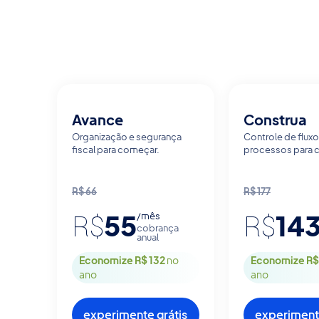
Avance
Construa
Organização e segurança
Controle de fluxo 
fiscal para começar.
processos para c
R$
66
R$
177
55
14
/mês
R$
R$
cobrança
anual
Economize R$ 132
no
Economize R$
ano
ano
experimente grátis
experimente