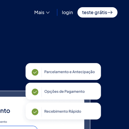
Mais
login
teste grátis