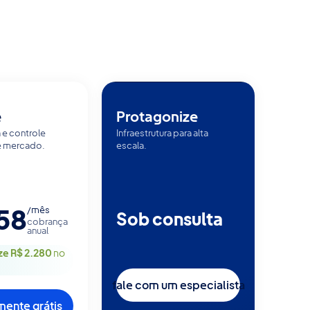
e
Protagonize
e controle 
Infraestrutura para alta 
e mercado.
escala.
58
/mês
Sob consulta
cobrança
anual
e R$ 2.280
no
fale com um especialista
mente grátis