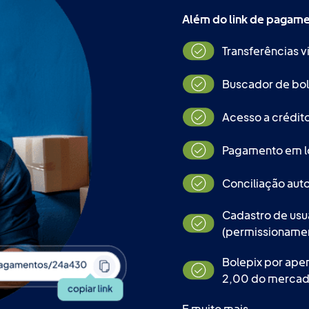
Além do link de pagamen
Transferências v
Buscador de bol
Acesso a crédito
Pagamento em l
Conciliação auto
Cadastro de usuá
(permissionamen
Bolepix por ape
2,00 do mercad