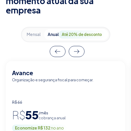
momento atual da sua
empresa
Mensal
Anual
Até 20% de desconto
Avance
Organização e segurança fiscal para começar.
R$
66
55
R$
/mês
cobrança anual
Economize R$ 132
no ano