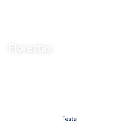
❮
❯
Florestas
Respire o ar puro da natureza.
Teste