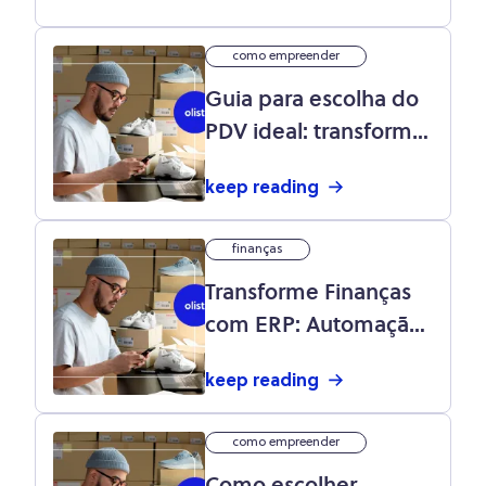
como empreender
Guia para escolha do
PDV ideal: transforme
a gestão do seu
keep reading
negócio
finanças
Transforme Finanças
com ERP: Automação
e Eficiência
keep reading
como empreender