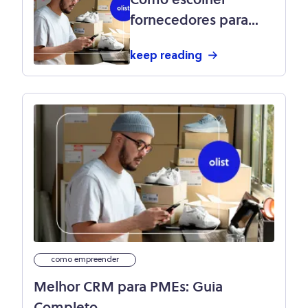
Como escolher
fornecedores para
PMEs? Guia prático
keep reading
com passo a passo.
como empreender
Melhor CRM para PMEs: Guia