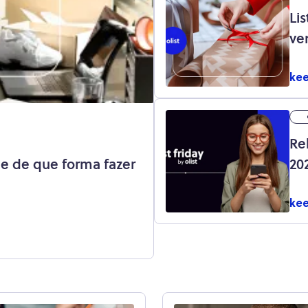
Li
ve
kee
Re
 e de que forma fazer
20
loj
kee