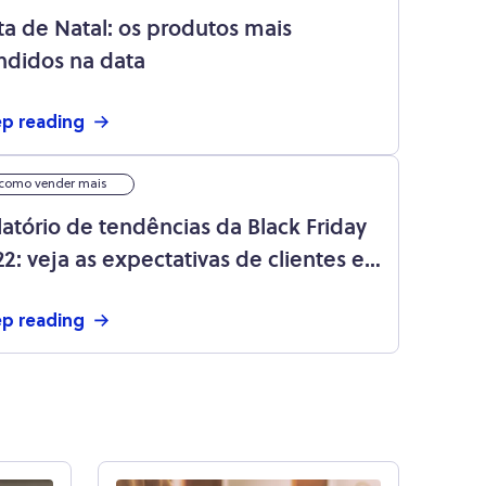
sta de Natal: os produtos mais
ndidos na data
p reading
como vender mais
latório de tendências da Black Friday
22: veja as expectativas de clientes e
istas para a data!
p reading