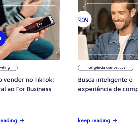
keting
inteligência competitiva
 vender no TikTok:
Busca inteligente e
ral ao For Business
experiência de comp
entenda a relação
reading
keep reading