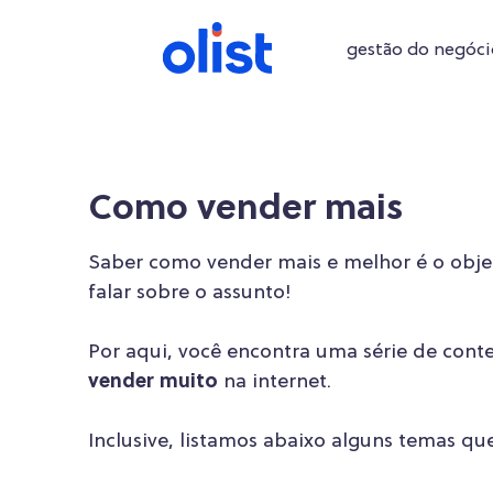
gestão do negóci
conteúdos exclusivos focados na gestão da sua e
como encontrar bons fornecedores
Automatize sua gestão com o ERP de
conteúd
Como vender mais
Saber como vender mais e melhor é o obje
falar sobre o assunto!
Por aqui, você encontra uma série de conte
vender muito
na internet.
Inclusive, listamos abaixo alguns temas qu