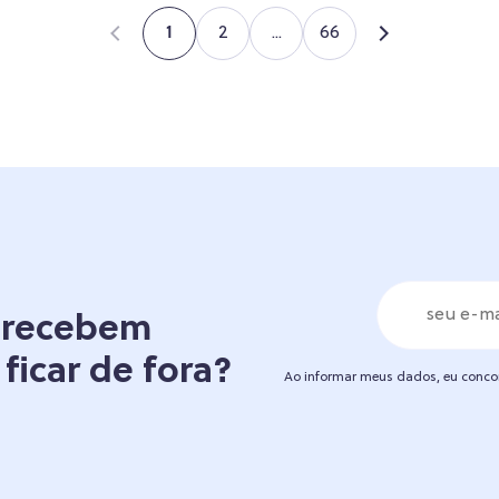
2
...
66
1
á recebem
 ficar de fora?
Ao informar meus dados, eu conc