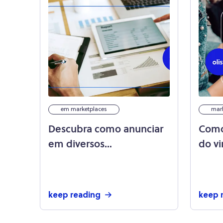
em marketplaces
mar
Descubra como anunciar
Como
em diversos
do vi
marketplaces de uma só
vez e multiplique suas
vendas!
keep reading
keep 