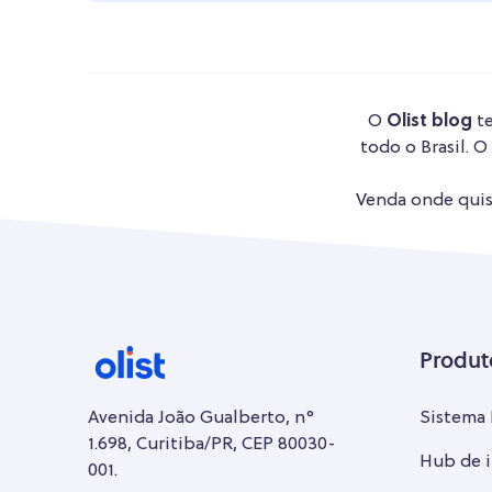
O
Olist blog
te
todo o Brasil. O
Venda onde quise
Produt
Avenida João Gualberto, n°
Sistema
1.698, Curitiba/PR, CEP 80030-
Hub de i
001.