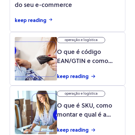
do seu e-commerce
keep reading
operação e logística
O que é código
EAN/GTIN e como
gerar o código de
keep reading
barras?
operação e logística
O que é SKU, como
montar e qual é a
importância para a
keep reading
gestão do estoque?