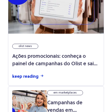
olist news
Ações promocionais: conheça o
painel de campanhas do Olist e saiba
como melhorar sua estratégia de
keep reading
preço
em marketplaces
Campanhas de
vendas em