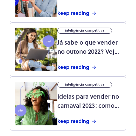
marketplaces: elas
keep reading
podem te ajudar a
vender MUITO mais!
inteligência competitiva
[saiba como]
Já sabe o que vender
no outono 2022? Veja
4 segmentos que vão
keep reading
bombar no e-
commerce!
inteligência competitiva
Ideias para vender no
carnaval 2023: como
ganhar dinheiro com
keep reading
a festa