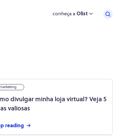
conheça a
Olist
marketing
mo divulgar minha loja virtual? Veja 5
as valiosas
p reading