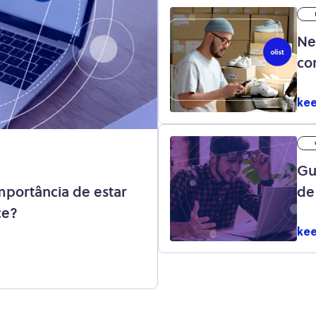
Ne
co
kee
Gu
mportância de estar
de
ce?
kee