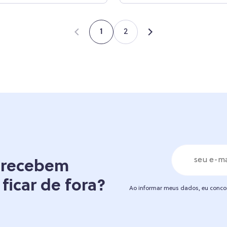
2
1
á recebem
 ficar de fora?
Ao informar meus dados, eu conc