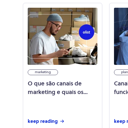
marketing
plan
O que são canais de
Cana
marketing e quais os
func
principais para a loja
princ
online?
keep reading
keep 