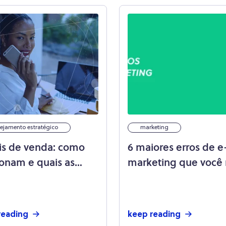
ejamento estratégico
marketing
is de venda: como
6 maiores erros de e
ionam e quais as
marketing que você
ipais fontes
pode cometer!
reading
keep reading