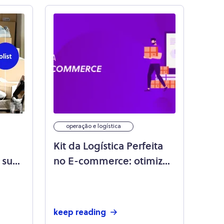
operação e logística
Kit da Logística Perfeita
s suas
no E-commerce: otimize
a operação da sua loja!
keep reading