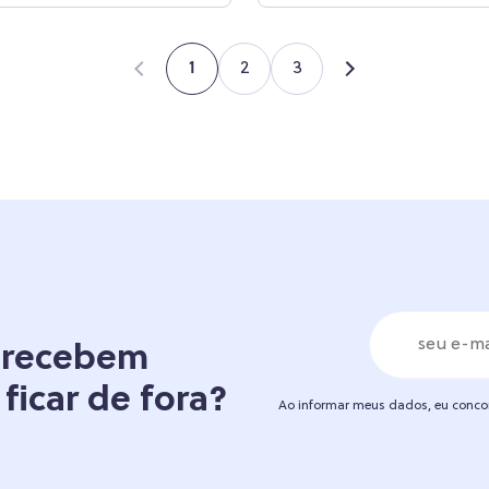
2
3
1
á recebem
 ficar de fora?
Ao informar meus dados, eu conc