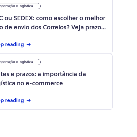
operação e logística
C ou SEDEX: como escolher o melhor
po de envio dos Correios? Veja prazos,
eços e diferenças
p reading
operação e logística
etes e prazos: a importância da
gística no e-commerce
p reading