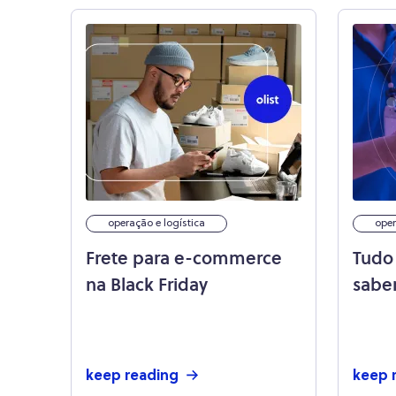
operação e logística
oper
Frete para e-commerce
Tudo
na Black Friday
sabe
seus 
keep reading
keep 