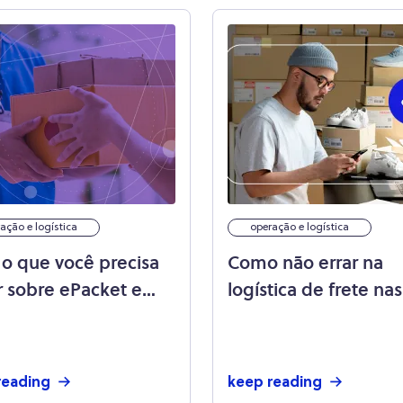
ação e logística
operação e logística
 o que você precisa
Como não errar na
r sobre ePacket e
logística de frete na
requisitos
vendas de Natal?
reading
keep reading