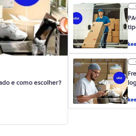
PA
ti
pr
kee
Fr
cado e como escolher?
lo
kee