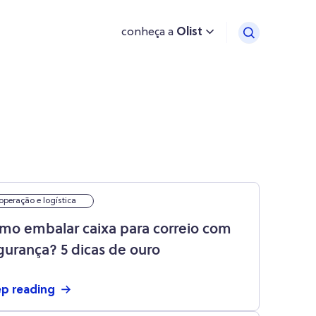
conheça a
Olist
operação e logística
mo embalar caixa para correio com
gurança? 5 dicas de ouro
p reading