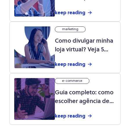
e listening: o que é e
keep reading
como fazer?
marketing
Como divulgar minha
loja virtual? Veja 5
dicas valiosas
keep reading
e-commerce
Guia completo: como
escolher agência de
marketing para sua
keep reading
loja virtual