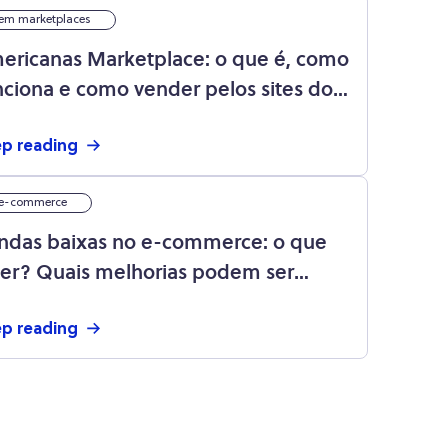
em marketplaces
ericanas Marketplace: o que é, como
nciona e como vender pelos sites do
tigo B2W Marketplace
p reading
e-commerce
ndas baixas no e-commerce: o que
zer? Quais melhorias podem ser
plementadas?
p reading