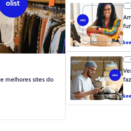
Am
fu
an
kee
Ve
e melhores sites do
fa
im
kee