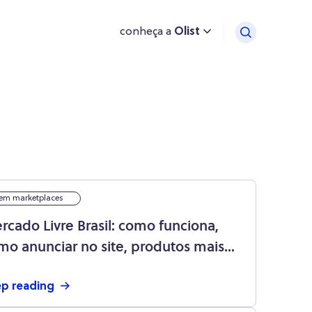
conheça a
Olist
em marketplaces
rcado Livre Brasil: como funciona,
mo anunciar no site, produtos mais
ndidos e mais!
p reading