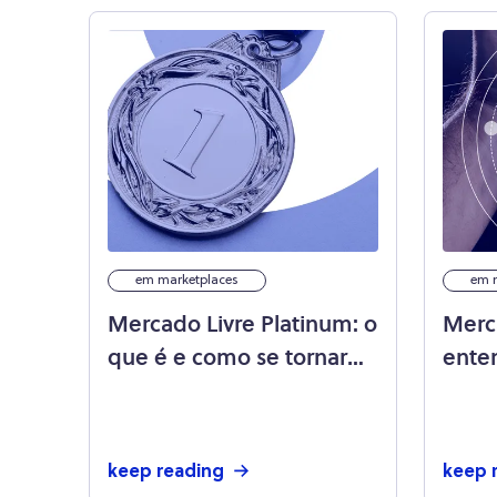
em marketplaces
em 
Mercado Livre Platinum: o
Merc
que é e como se tornar
ente
um? Veja aqui!
se to
keep reading
keep 