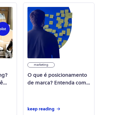
marketing
ng?
O que é posicionamento
cê
de marca? Entenda como
arca!
implementar essa
estratégia!
keep reading