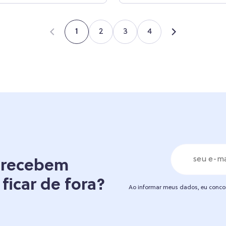
2
3
4
1
á recebem
 ficar de fora?
Ao informar meus dados, eu conc