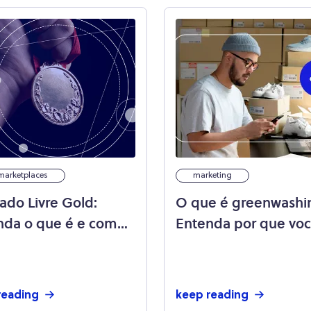
marketplaces
marketing
ado Livre Gold:
O que é greenwashi
nda o que é e como
Entenda por que vo
rnar um!
deve evitar na sua m
reading
keep reading