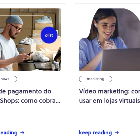
t news
marketing
 de pagamento do
Vídeo marketing: c
 Shops: como cobrar
usar em lojas virtuai
ceber pelas vendas
e
reading
keep reading