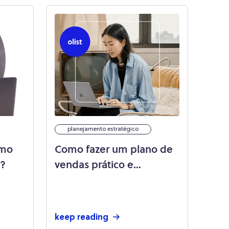
planejamento estratégico
omo
Como fazer um plano de
s?
vendas prático e
funcional? Passo a passo
keep reading