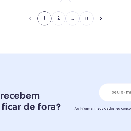
2
...
11
1
á recebem
 ficar de fora?
Ao informar meus dados, eu conc