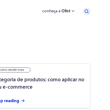
conheça a
Olist
como vender mais
tegoria de produtos: como aplicar no
u e-commerce
p reading