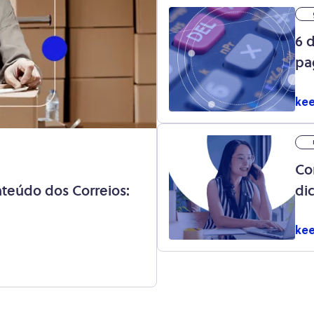
6 
pa
kee
Co
teúdo dos Correios:
dic
kee