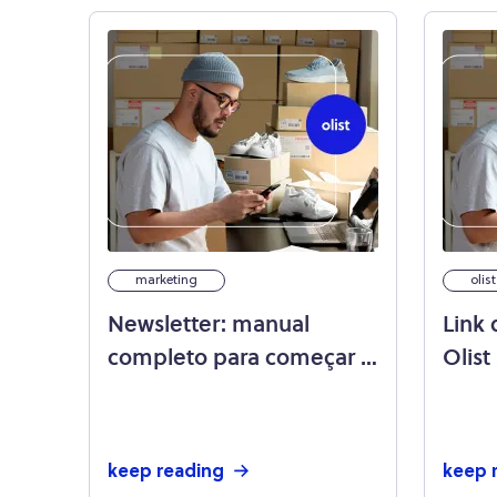
marketing
olis
Newsletter: manual
Link
completo para começar a
Olist
investir nessa estratégia
e re
onlin
keep reading
keep 