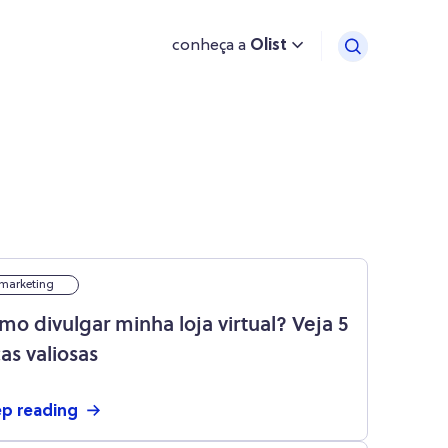
conheça a
Olist
marketing
mo divulgar minha loja virtual? Veja 5
as valiosas
p reading