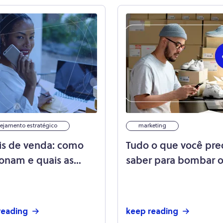
ejamento estratégico
marketing
is de venda: como
Tudo o que você pre
ionam e quais as
saber para bombar o
ipais fontes
commerce nas rede
sociais
reading
keep reading