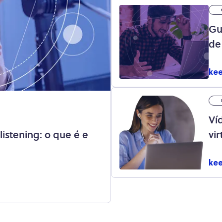
Gu
de
kee
Ví
listening: o que é e
vir
kee