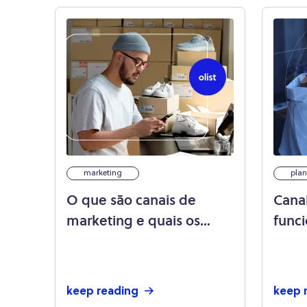
marketing
plan
O que são canais de
Cana
marketing e quais os
func
principais para a loja
princ
online?
keep reading
keep 