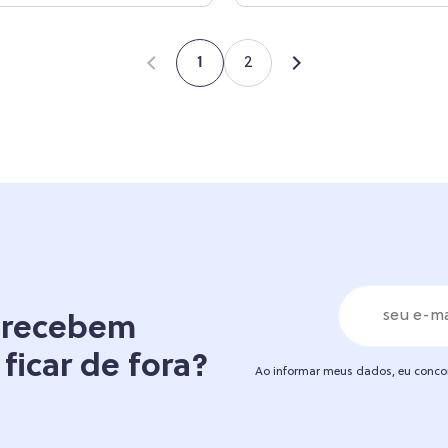
2
1
á recebem
 ficar de fora?
Ao informar meus dados, eu conc