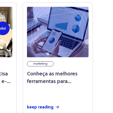
marketing
cisa
Conheça as melhores
 e-
ferramentas para
s
gerenciamento de redes
sociais!
keep reading