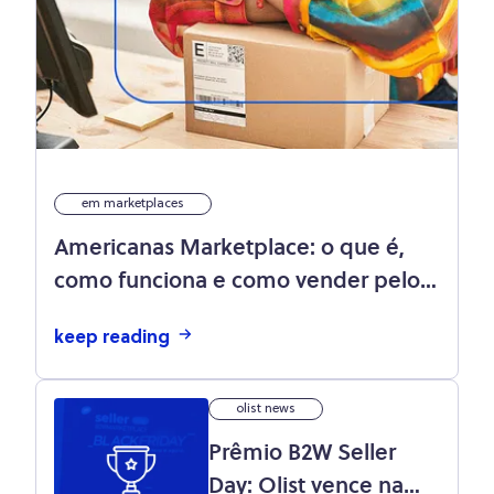
em marketplaces
Americanas Marketplace: o que é,
como funciona e como vender pelos
sites do antigo B2W Marketplace
keep reading
olist news
Prêmio B2W Seller
Day: Olist vence na