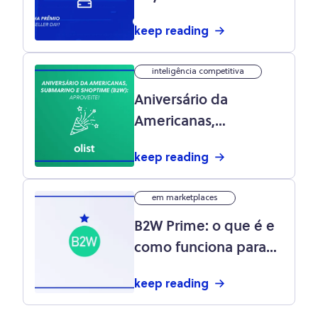
categoria maior
keep reading
quantidade de
departamentos na
inteligência competitiva
Black Friday 2017!
Aniversário da
Americanas,
Submarino e
keep reading
Shoptime (B2W):
aproveite!
em marketplaces
B2W Prime: o que é e
como funciona para
lojistas e
keep reading
consumidores