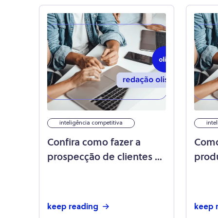
inteligência competitiva
inte
Confira como fazer a
Como 
prospecção de clientes na
produ
Black Friday
e am
keep reading
keep 