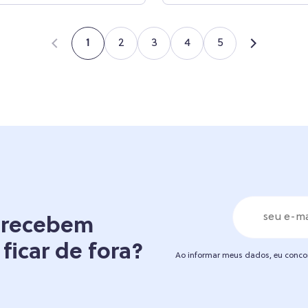
2
3
4
5
1
á recebem
 ficar de fora?
Ao informar meus dados, eu conc