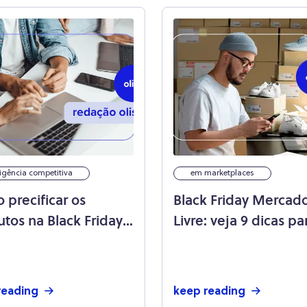
ligência competitiva
em marketplaces
precificar os
Black Friday Mercad
tos na Black Friday
Livre: veja 9 dicas pa
pliar suas vendas?
vender mais!
reading
keep reading