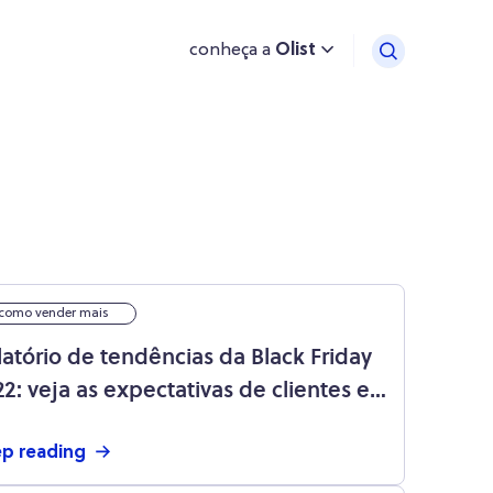
conheça a
Olist
como vender mais
latório de tendências da Black Friday
22: veja as expectativas de clientes e
istas para a data!
p reading