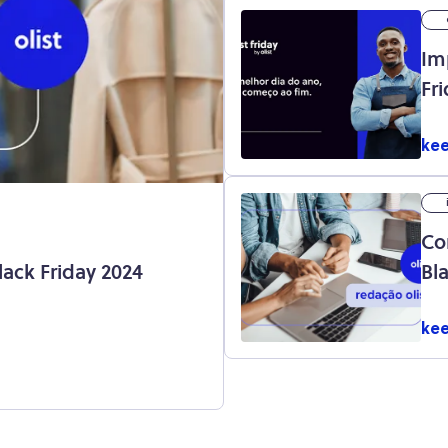
Im
Fr
kee
Co
lack Friday 2024
Bl
kee