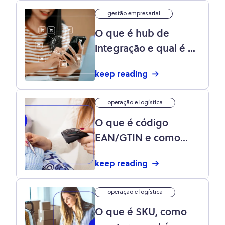
gestão empresarial
O que é hub de
integração e qual é o
melhor integrador
keep reading
para o seu negócio?
operação e logística
O que é código
EAN/GTIN e como
gerar o código de
keep reading
barras?
operação e logística
O que é SKU, como