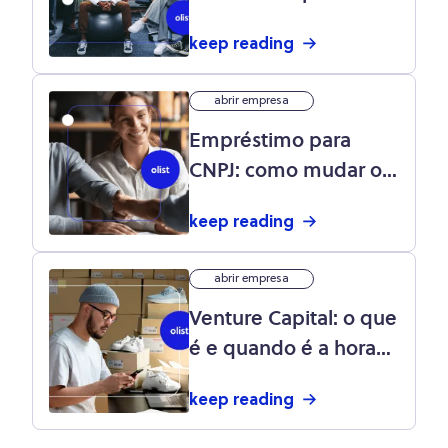
recursos com ele
keep reading
abrir empresa
Empréstimo para
CNPJ: como mudar o
patamar da sua
keep reading
empresa com esse
tipo de recurso
abrir empresa
Venture Capital: o que
é e quando é a hora
certa de buscar esse
keep reading
tipo de recurso para
sua empresa