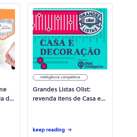
inteligência competitiva
ame
Grandes Listas Olist:
ia de
revenda itens de Casa e
Decoração
keep reading