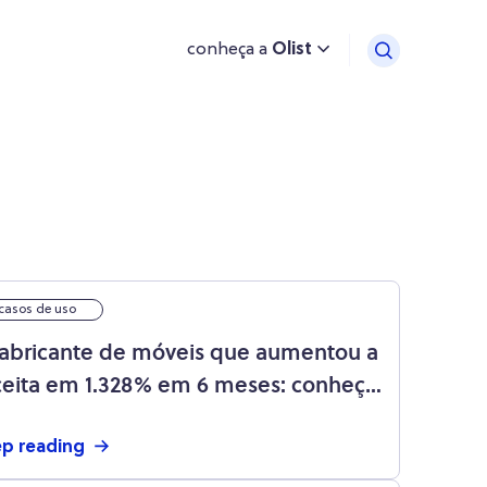
conheça a
Olist
casos de uso
fabricante de móveis que aumentou a
ceita em 1.328% em 6 meses: conheça
AAZ House
p reading