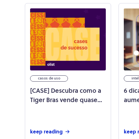
casos de uso
inte
[CASE] Descubra como a
6 dic
Tiger Bras vende quase
aume
R$ 3 mil por dia com o
sua l
Olist!
keep reading
keep 