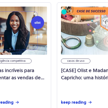
ligência competitiva
casos de uso
as incríveis para
[CASE] Olist e Mad
ntar as vendas de
Capricho: uma histór
oja de móveis online!
empoderamento no
varejo!
reading
keep reading