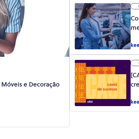
Co
me
kee
[C
 Móveis e Decoração
cr
kee