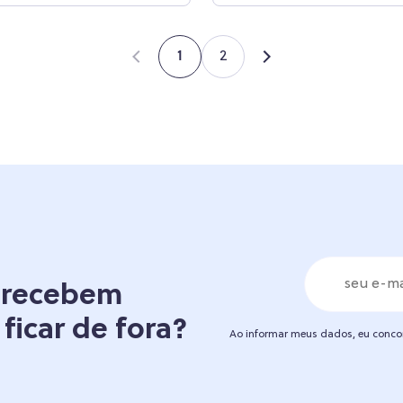
2
1
á recebem
 ficar de fora?
Ao informar meus dados, eu conc