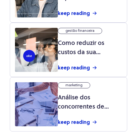
compra: entenda a
keep reading
relação
gestão financeira
Como reduzir os
custos da sua
operação? Confira 23
keep reading
dicas para economizar
agora
marketing
Análise dos
concorrentes de
marketing: tipos +
keep reading
como fazer?