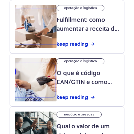
operação e logística
Fulfillment: como
aumentar a receita do
seu e-commerce
keep reading
operação e logística
O que é código
EAN/GTIN e como
gerar o código de
keep reading
barras?
negócio e pessoas
Qual o valor de um