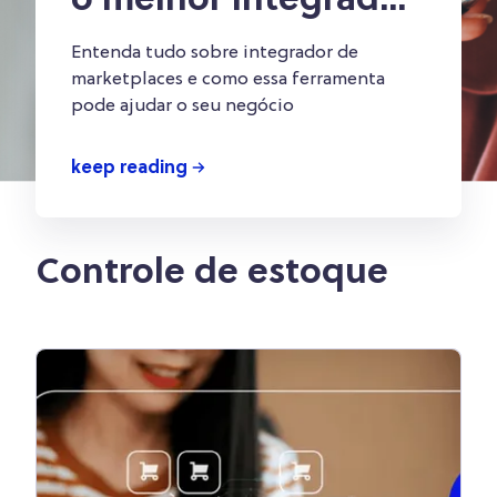
o melhor integrador
para o seu negócio?
Entenda tudo sobre integrador de
marketplaces e como essa ferramenta
pode ajudar o seu negócio
keep reading
Controle de estoque