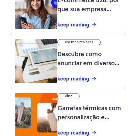
E-commerce B2B: por
que sua empresa
precisa investir nas
keep reading
vendas online?
em marketplaces
Descubra como
anunciar em diversos
marketplaces de uma
keep reading
só vez e multiplique
suas vendas!
olist
Garrafas térmicas com
personalização e
tecnologia
keep reading