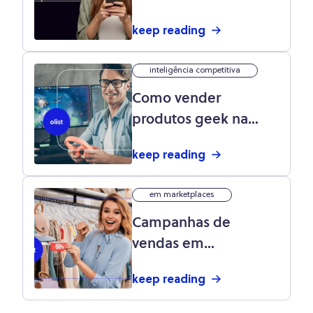
Friday 2022: veja as
keep reading
expectativas de
clientes e lojistas para
inteligência competitiva
a data!
Como vender
produtos geek na
internet: mercado
keep reading
nerd, ideias e
fornecedores
em marketplaces
Campanhas de
vendas em
marketplaces: elas
keep reading
podem te ajudar a
vender MUITO mais!