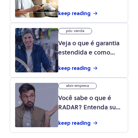
como evitar!
keep reading
pós-venda
Veja o que é garantia
estendida e como
vendê-la na loja
keep reading
virtual e física
abrir empresa
Você sabe o que é
RADAR? Entenda sua
importância para a
keep reading
exportação