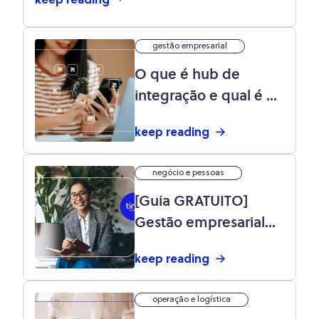
keep reading
gestão empresarial
O que é hub de
integração e qual é o
melhor integrador
keep reading
para o seu negócio?
negócio e pessoas
[Guia GRATUITO]
Gestão empresarial
para pequenos e
keep reading
médios negócios:
baixe agora!
operação e logística