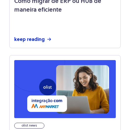
Como migrar de ERP ou HUB de
maneira eficiente
keep reading
olist news