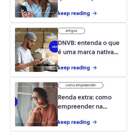
precisa investir nas
keep reading
vendas online?
artigos
DNVB: entenda o que
é uma marca nativa
digital
keep reading
como empreender
Renda extra: como
empreender na
internet?
keep reading