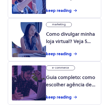
e listening: o que é e
keep reading
como fazer?
marketing
Como divulgar minha
loja virtual? Veja 5
dicas valiosas
keep reading
e-commerce
Guia completo: como
escolher agência de
marketing para sua
keep reading
loja virtual