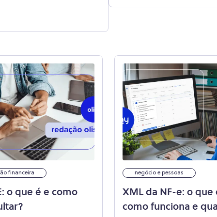
ão financeira
negócio e pessoas
: o que é e como
XML da NF-e: o que 
ltar?
como funciona e qua