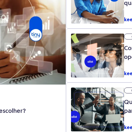
qu
kee
Co
op
ec
kee
Qu
escolher?
pa
em
kee