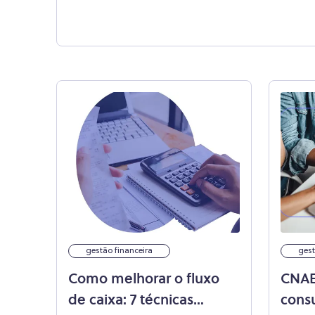
gestão financeira
gest
Como melhorar o fluxo
CNAE
de caixa: 7 técnicas
consu