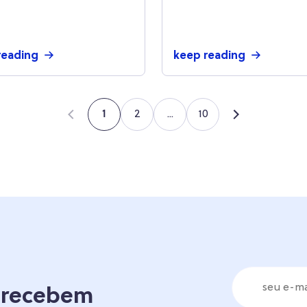
importância?
reading
keep reading
2
...
10
1
á recebem