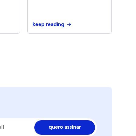
ERP da Olist (antigo Tiny):
parceria de resultado
para o seu e-commerce
keep reading
quero assinar