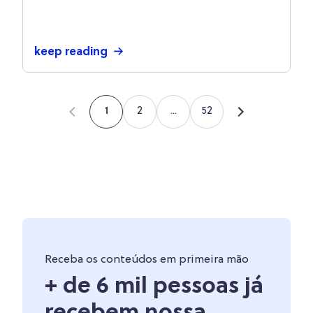
crescer nessa rede social!
keep reading
2
...
52
1
Receba os conteúdos em primeira mão
+ de 6 mil pessoas já