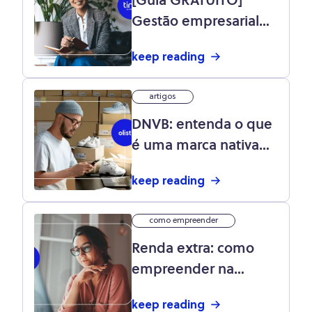
[Guia GRATUITO]
Gestão empresarial
para pequenos e
keep reading
médios negócios:
baixe agora!
artigos
DNVB: entenda o que
é uma marca nativa
digital
keep reading
como empreender
Renda extra: como
empreender na
internet?
keep reading