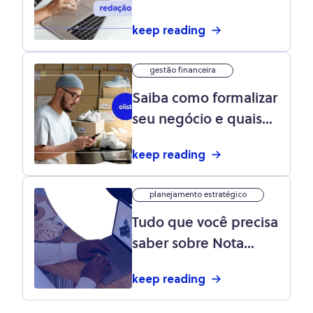
keep reading
gestão financeira
Saiba como formalizar
seu negócio e quais
impostos você deve
keep reading
pagar
planejamento estratégico
Tudo que você precisa
saber sobre Nota
Fiscal Eletrônica
keep reading