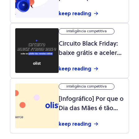
sociais: 10 dicas
keep reading
incríveis neste
infográfico!
inteligência competitiva
Circuito Black Friday:
baixe grátis e acelere
as vendas da sua loja!
keep reading
inteligência competitiva
[Infográfico] Por que o
Dia das Mães é tão
especial para o e-
keep reading
commerce?