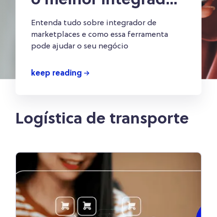
o melhor integrador
para o seu negócio?
Entenda tudo sobre integrador de
marketplaces e como essa ferramenta
pode ajudar o seu negócio
keep reading
Logística de transporte