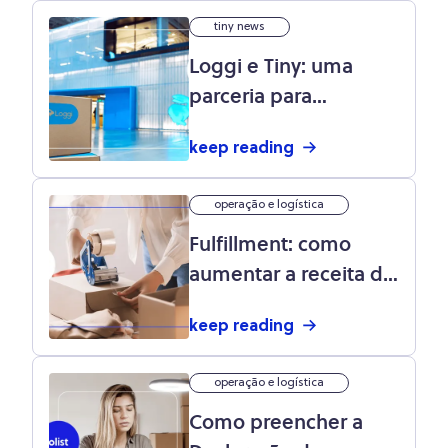
tiny news
Loggi e Tiny: uma
parceria para
melhorar a logística
keep reading
do seu negócio
operação e logística
Fulfillment: como
aumentar a receita do
seu e-commerce
keep reading
operação e logística
Como preencher a