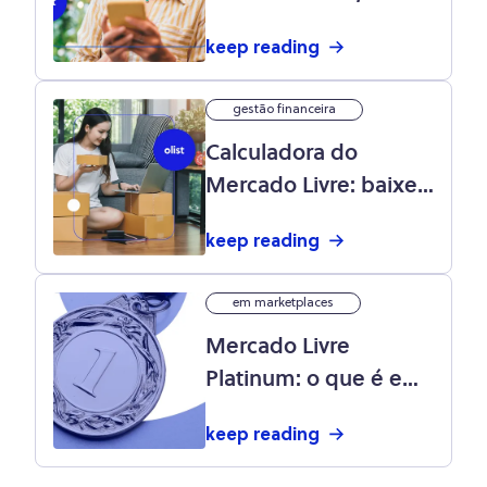
anunciar no site,
keep reading
produtos mais
vendidos e mais!
gestão financeira
Calculadora do
Mercado Livre: baixe
grátis e saiba como
keep reading
precificar seus
produtos para mais
em marketplaces
lucro no marketplace
Mercado Livre
Platinum: o que é e
como se tornar um?
keep reading
Veja aqui!