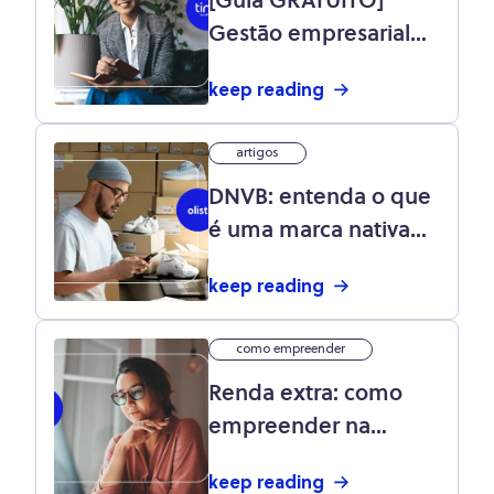
[Guia GRATUITO]
Gestão empresarial
para pequenos e
keep reading
médios negócios:
baixe agora!
artigos
DNVB: entenda o que
é uma marca nativa
digital
keep reading
como empreender
Renda extra: como
empreender na
internet?
keep reading