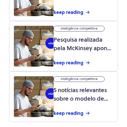
mais exigente com o
keep reading
e-commerce”
inteligência competitiva
Pesquisa realizada
pela McKinsey aponta
mudanças no
keep reading
comportamento do
consumidor brasileiro
inteligência competitiva
5 notícias relevantes
sobre o modelo de
negócio D2C (direct-
keep reading
to-consumer)