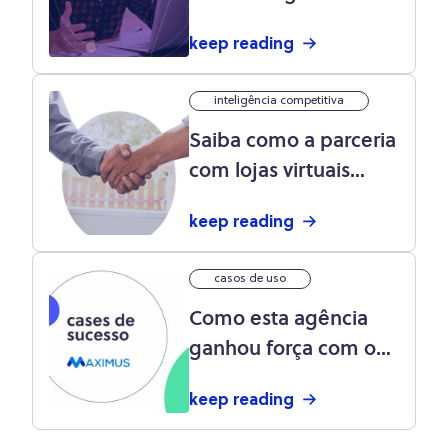
marketing para sua
keep reading
loja virtual
inteligência competitiva
Saiba como a parceria
com lojas virtuais
ajuda a vender mais
keep reading
casos de uso
Como esta agência
ganhou força com o
programa de afiliados
keep reading
do Olist: conheça a
Maximus Assessoria