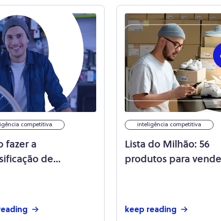
ligência competitiva
inteligência competitiva
 fazer a
Lista do Milhão: 56
sificação de
produtos para vende
utos no e-
Mercado Livre!
merce?
reading
keep reading