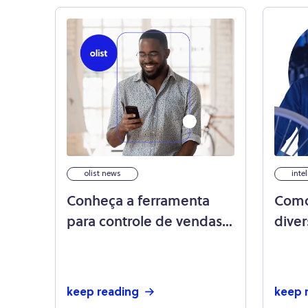
olist news
inte
Conheça a ferramenta
Como
para controle de vendas e
diver
estoque do app Olist
prod
Store
com
keep reading
keep 