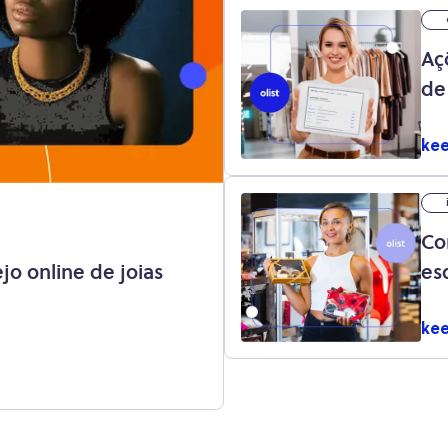
Aç
de
me
kee
Co
ejo online de joias
es
eró
kee