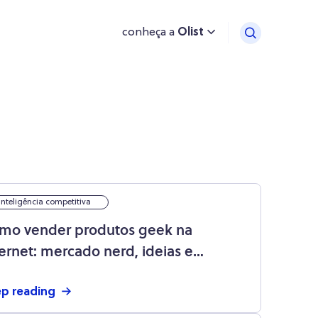
conheça a
Olist
inteligência competitiva
mo vender produtos geek na
ternet: mercado nerd, ideias e
rnecedores
p reading