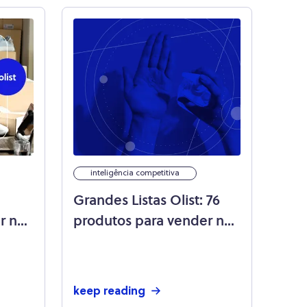
inteligência competitiva
Grandes Listas Olist: 76
r no
produtos para vender na
pandemia!
keep reading