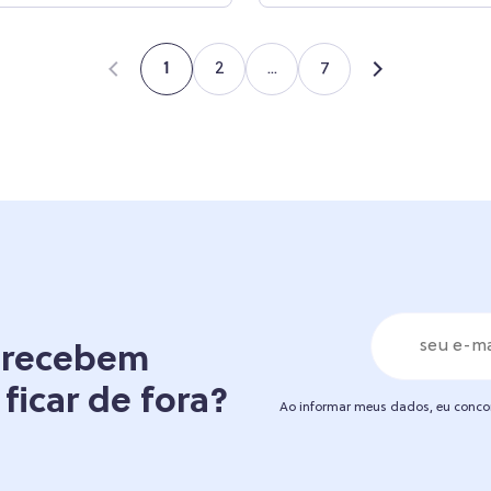
2
...
7
1
á recebem
 ficar de fora?
Ao informar meus dados, eu conc