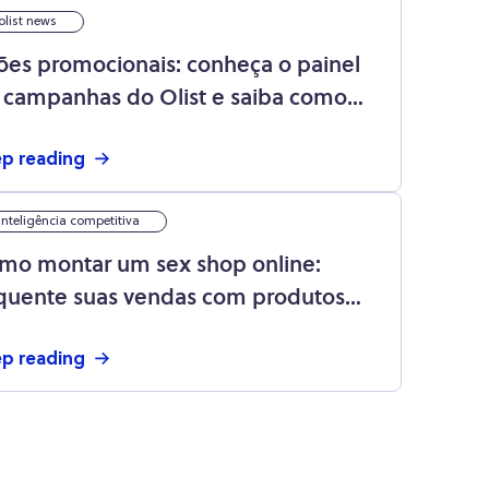
olist news
ões promocionais: conheça o painel
 campanhas do Olist e saiba como
lhorar sua estratégia de preço
p reading
inteligência competitiva
mo montar um sex shop online:
quente suas vendas com produtos
ticos!
p reading