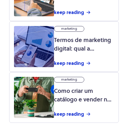
confira dicas e
keep reading
tendências para
crescer nessa rede
marketing
social!
Termos de marketing
digital: qual a
importância de estar
keep reading
familiarizado com eles
no e-commerce?
marketing
Como criar um
catálogo e vender no
Instagram Shopping?
keep reading